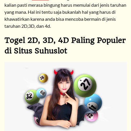
kalian pasti merasa bingung harus memulai dari jenis taruhan
yang mana. Hal ini tentu saja bukanlah hal yang harus di
khawatirkan karena anda bisa mencoba bermain di jenis
taruhan 2D,3D, dan 4d.
Togel 2D, 3D, 4D Paling Populer
di Situs Suhuslot