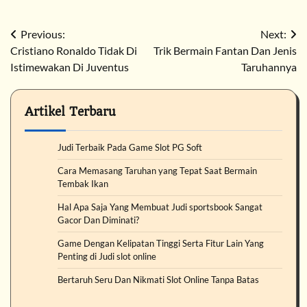
Post
Previous:
Next:
Cristiano Ronaldo Tidak Di
Trik Bermain Fantan Dan Jenis
navigation
Istimewakan Di Juventus
Taruhannya
Artikel Terbaru
Judi Terbaik Pada Game Slot PG Soft
Cara Memasang Taruhan yang Tepat Saat Bermain
Tembak Ikan
Hal Apa Saja Yang Membuat Judi sportsbook Sangat
Gacor Dan Diminati?
Game Dengan Kelipatan Tinggi Serta Fitur Lain Yang
Penting di Judi slot online
Bertaruh Seru Dan Nikmati Slot Online Tanpa Batas