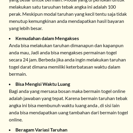
melakukan satu taruuhan tebak angka ini adalah 100
perak. Meskipun modal taruhan yang kecil tentu saja tidak
menutup kemungkinan anda mendapatkan hasil bayaran
yang lebih besar.
Kemudahan dalam Mengakses
Anda bisa melakukan taruhan dimanapun dan kapanpun
anda mau, Jadi anda bisa mengakses permainan togel
secara 24 jam. Berbeda jika anda ingin melakukan taruhan
togel darat dimana memiliki keterbatasan waktu dalam
bermain.
Bisa Mengisi Waktu Luang
Bagi anda yang mersasa bosan maka bermain togel online
adalah jawaban yang tepat. Karena bermain taruhan tebak
angka ini bisa membunuh waktu luang anda , di sisi lain
anda bisa mendapatkan uang tambahan dari bermain togel
online.
Beragam Variasi Taruhan