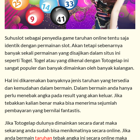
Suhuslot sebagai penyedia game taruhan online tentu saja
identik dengan permainan slot. Akan tetapi sebenarnya
banyak sekali permainan yang disajikan dalam situs ini
seperti Togel. Togel atau yang dikenal dengan Totogelap ini
sangat populer dan banyak dimainkan oleh banyak kalangan.
Hal ini dikarenakan banyaknya jenis taruhan yang tersedia
dan kemudahan dalam bermain. Dalam bermain anda hanya
perlu menebak angka pada result yang akan keluar. Jika
tebakkan kalian benar maka bisa menerima sejumlah
pembayaran yang bernilai fantastis.
Jika Totogelap dulunya dimainkan secara darat maka
sekarang anda sudah bisa menikmatinya secara online. Jika
anda bermain
taruhan
tebak angka ini secara online maka