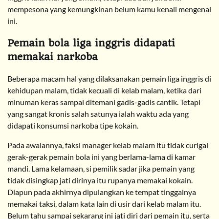
mempesona yang kemungkinan belum kamu kenali mengenai
ini.
Pemain bola liga inggris didapati
memakai narkoba
Beberapa macam hal yang dilaksanakan pemain liga inggris di
kehidupan malam, tidak kecuali di kelab malam, ketika dari
minuman keras sampai ditemani gadis-gadis cantik. Tetapi
yang sangat kronis salah satunya ialah waktu ada yang
didapati konsumsi narkoba tipe kokain.
Pada awalannya, faksi manager kelab malam itu tidak curigai
gerak-gerak pemain bola ini yang berlama-lama di kamar
mandi. Lama kelamaan, si pemilik sadar jika pemain yang
tidak disingkap jati dirinya itu rupanya memakai kokain.
Diapun pada akhirnya dipulangkan ke tempat tinggalnya
memakai taksi, dalam kata lain di usir dari kelab malam itu.
Belum tahu sampai sekarang ini jati diri dari pemain itu, serta