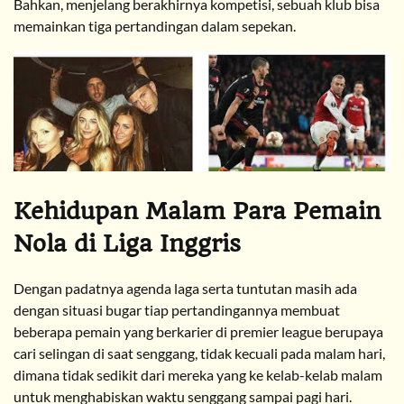
Bahkan, menjelang berakhirnya kompetisi, sebuah klub bisa
memainkan tiga pertandingan dalam sepekan.
Kehidupan Malam Para Pemain
Nola di Liga Inggris
Dengan padatnya agenda laga serta tuntutan masih ada
dengan situasi bugar tiap pertandingannya membuat
beberapa pemain yang berkarier di premier league berupaya
cari selingan di saat senggang, tidak kecuali pada malam hari,
dimana tidak sedikit dari mereka yang ke kelab-kelab malam
untuk menghabiskan waktu senggang sampai pagi hari.