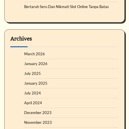
Bertaruh Seru Dan Nikmati Slot Online Tanpa Batas
Archives
March 2026
January 2026
July 2025
January 2025
July 2024
April 2024
December 2023
November 2023