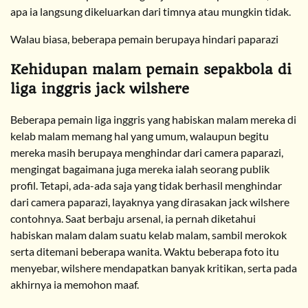
apa ia langsung dikeluarkan dari timnya atau mungkin tidak.
Walau biasa, beberapa pemain berupaya hindari paparazi
Kehidupan malam pemain sepakbola di
liga inggris jack wilshere
Beberapa pemain liga inggris yang habiskan malam mereka di
kelab malam memang hal yang umum, walaupun begitu
mereka masih berupaya menghindar dari camera paparazi,
mengingat bagaimana juga mereka ialah seorang publik
profil. Tetapi, ada-ada saja yang tidak berhasil menghindar
dari camera paparazi, layaknya yang dirasakan jack wilshere
contohnya. Saat berbaju arsenal, ia pernah diketahui
habiskan malam dalam suatu kelab malam, sambil merokok
serta ditemani beberapa wanita. Waktu beberapa foto itu
menyebar, wilshere mendapatkan banyak kritikan, serta pada
akhirnya ia memohon maaf.