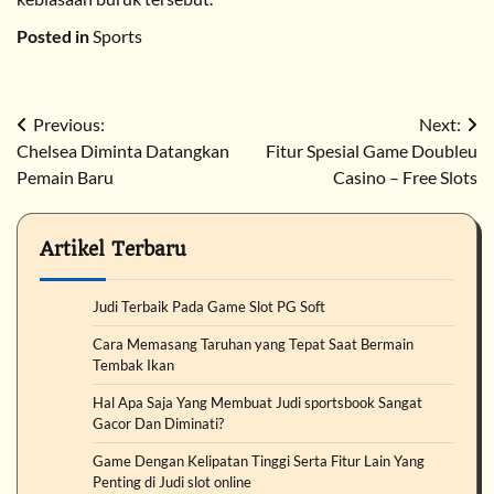
Posted in
Sports
Post
Previous:
Next:
Chelsea Diminta Datangkan
Fitur Spesial Game Doubleu
navigation
Pemain Baru
Casino – Free Slots
Artikel Terbaru
Judi Terbaik Pada Game Slot PG Soft
Cara Memasang Taruhan yang Tepat Saat Bermain
Tembak Ikan
Hal Apa Saja Yang Membuat Judi sportsbook Sangat
Gacor Dan Diminati?
Game Dengan Kelipatan Tinggi Serta Fitur Lain Yang
Penting di Judi slot online