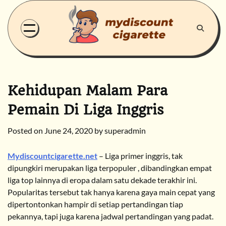
Skip
to
content
Kehidupan Malam Para
Pemain Di Liga Inggris
Posted on
June 24, 2020
by
superadmin
Mydiscountcigarette.net
– Liga primer inggris, tak
dipungkiri merupakan liga terpopuler , dibandingkan empat
liga top lainnya di eropa dalam satu dekade terakhir ini.
Popularitas tersebut tak hanya karena gaya main cepat yang
dipertontonkan hampir di setiap pertandingan tiap
pekannya, tapi juga karena jadwal pertandingan yang padat.