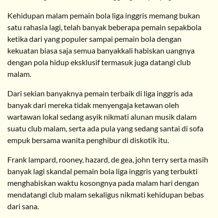
Kehidupan malam pemain bola liga inggris memang bukan
satu rahasia lagi, telah banyak beberapa pemain sepakbola
ketika dari yang populer sampai pemain bola dengan
kekuatan biasa saja semua banyakkali habiskan uangnya
dengan pola hidup eksklusif termasuk juga datangi club
malam.
Dari sekian banyaknya pemain terbaik di liga inggris ada
banyak dari mereka tidak menyengaja ketawan oleh
wartawan lokal sedang asyik nikmati alunan musik dalam
suatu club malam, serta ada pula yang sedang santai di sofa
empuk bersama wanita penghibur di diskotik itu.
Frank lampard, rooney, hazard, de gea, john terry serta masih
banyak lagi skandal pemain bola liga inggris yang terbukti
menghabiskan waktu kosongnya pada malam hari dengan
mendatangi club malam sekaligus nikmati kehidupan bebas
dari sana.