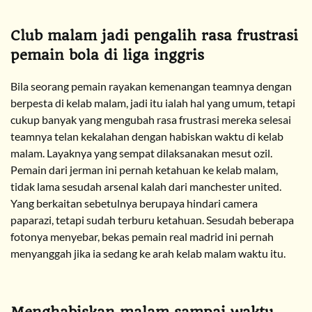
Club malam jadi pengalih rasa frustrasi
pemain bola di liga inggris
Bila seorang pemain rayakan kemenangan teamnya dengan
berpesta di kelab malam, jadi itu ialah hal yang umum, tetapi
cukup banyak yang mengubah rasa frustrasi mereka selesai
teamnya telan kekalahan dengan habiskan waktu di kelab
malam. Layaknya yang sempat dilaksanakan mesut ozil.
Pemain dari jerman ini pernah ketahuan ke kelab malam,
tidak lama sesudah arsenal kalah dari manchester united.
Yang berkaitan sebetulnya berupaya hindari camera
paparazi, tetapi sudah terburu ketahuan. Sesudah beberapa
fotonya menyebar, bekas pemain real madrid ini pernah
menyanggah jika ia sedang ke arah kelab malam waktu itu.