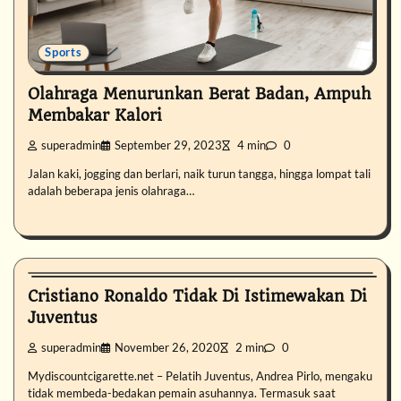
Sports
Olahraga Menurunkan Berat Badan, Ampuh
Membakar Kalori
superadmin
September 29, 2023
4 min
0
Jalan kaki, jogging dan berlari, naik turun tangga, hingga lompat tali
adalah beberapa jenis olahraga…
Sports
Cristiano Ronaldo Tidak Di Istimewakan Di
Juventus
superadmin
November 26, 2020
2 min
0
Mydiscountcigarette.net – Pelatih Juventus, Andrea Pirlo, mengaku
tidak membeda-bedakan pemain asuhannya. Termasuk saat